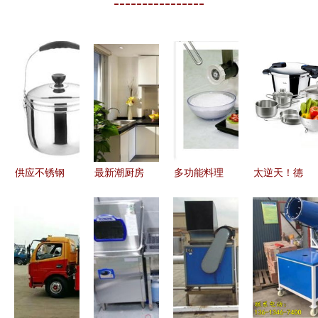
----------------
供应不锈钢
最新潮厨房
多功能料理
太逆天！德
双层免火再
设计，让厨
手 一机在
国人的厨房
煮锅 探索
具卫具焕发
手，厨房全
简直是实验
潮安县金石
新生机
能无忧
室，厨具卫
镇荣华不锈
具的极致科
钢制品厂的
学
品质厨具