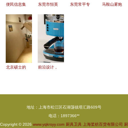
便民信息集
东莞市恒英
东莞常平专
马鞍山雾炮
锦 从实惠
机械设备制
业厨具设备
机与厨具卫
代步到安居
造厂 专注
维修服务
具 跨行业
生活，一应
非标机械开
炒菜炉、燃
创新应用的
俱全
发，智造品
油燃烧机及
探索与实践
质厨卫新体
卫具全方位
验
维修指南
北京硕士的
前沿设计，
9平米“胶囊
时尚演绎
别墅” 12万
厨卫用具的
打造极简生
潮流变革
活新范式
地址：上海市松江区石湖荡镇塔汇路609号
电话：1897366**
Copyright © 2026
www.yqkrsyy.com
厨具卫具
上海桨枋百货有限公司
厨