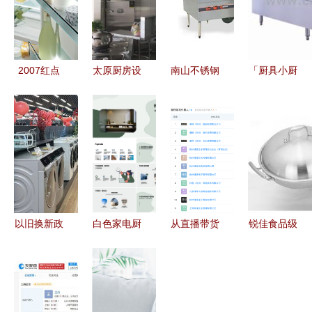
2007红点
太原厨房设
南山不锈钢
「厨具小厨
设计奖厨具
备安装指南
厨具批发厂
神电磁炉」
卫具大奖
众鑫厨具让
家 品质厨
——新时代
功能与美学
安全与实用
具与卫具的
厨房的革命
的完美结合
结合
专业之选
性之选
以旧换新政
白色家电厨
从直播带货
锐佳食品级
策撬动消费
具电饭煲
到资本布局
304复合三
新增长 家
PPT演示合
薇娅夫妇携
层钢炒锅
电厨卫订单
集 智慧厨
手成立创
无油烟不粘
量同比攀升
卫新生活
投，进军厨
锅，厨房革