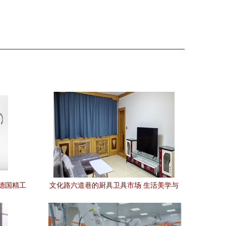
 德国精工
文化路六道巷的厨具卫具市场 生活美学与
合
烟火气的交汇点