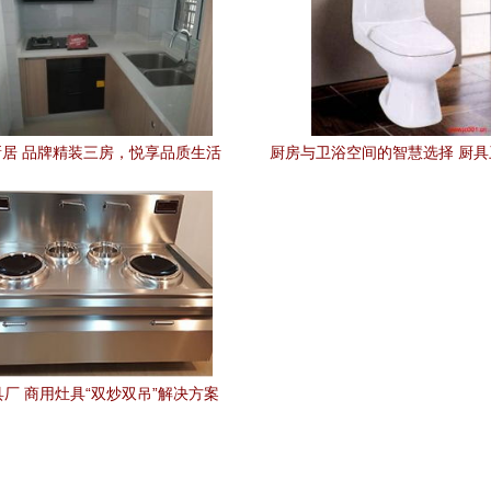
居 品牌精装三房，悦享品质生活
厨房与卫浴空间的智慧选择 厨
购与保养指南
厂 商用灶具“双炒双吊”解决方案
与厨卫一体化趋势