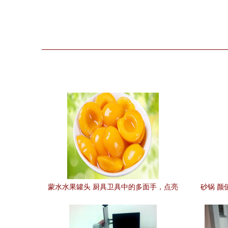
蒙水水果罐头 厨具卫具中的多面手，点亮
砂锅 颜
日常烹饪与生活