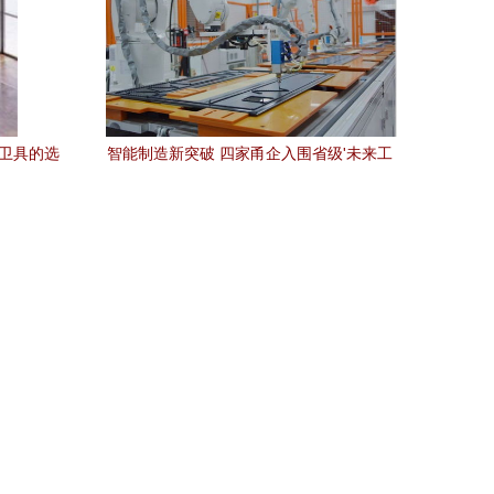
具卫具的选
智能制造新突破 四家甬企入围省级'未来工
厂'试点，引领厨具卫具产业升级