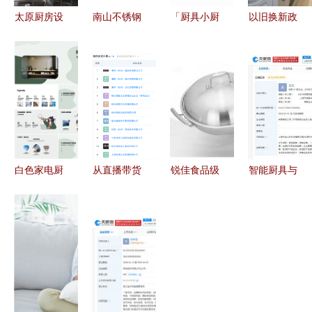
太原厨房设
南山不锈钢
「厨具小厨
以旧换新政
备安装指南
厨具批发厂
神电磁炉」
策撬动消费
众鑫厨具让
家 品质厨
——新时代
新增长 家
安全与实用
具与卫具的
厨房的革命
电厨卫订单
结合
专业之选
性之选
量同比攀升
64%
白色家电厨
从直播带货
锐佳食品级
智能厨具与
具电饭煲
到资本布局
304复合三
舒适卫具
PPT演示合
薇娅夫妇携
层钢炒锅
提升生活品
集 智慧厨
手成立创
无油烟不粘
质的双重奏
卫新生活
投，进军厨
锅，厨房革
具与卫具行
命从好锅开
业
始