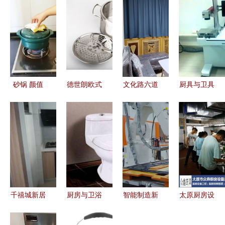
砂锅 颜值
德世朗欧式
文化路六道
厨具与卫具
与实力兼备
多用汤锅
巷的厨具卫
打造理想家
的厨房网
DSL-T006
具市场 生
居生活的两
红，如何选
德国精工与
活美学与烟
大核心
对耐住冰火
304不锈钢
火气的交汇
考验的好厨
的完美融合
点
具？
千禧城新居
厨房与卫浴
智能制造新
太原厨房设
品牌精装三
空间的智慧
突破 四家
备一站式采