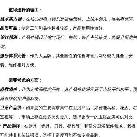
值得选择的理由：
技术实力强
：在核心厨电（特别是吸油烟机）上技术领先，性能有保障。
品质可靠
：制造工艺和品控标准较高，产品耐用性较好。
设计精湛
：产品外观设计偏向现代、简约，符合主流审美，能提升厨房格
调。
服务体系完善
：作为大品牌，其全国性的销售与售后网络较为健全，安
装、维修相对方便。
需要考虑的方面：
品牌溢价
：作为定位高端的品牌，其产品价格通常高于市场平均水平，预
算有限的用户需权衡。
卫浴产品线
：如果您的主要需求集中在卫浴产品（如智能马桶、花洒、浴
室柜等），市场上存在更多历史更久、选择更专一的卫浴品牌可供对比。
*
产品选择
：在厨具（锅具、刀具、餐具等）和部分卫浴配件领域，老板
可能并非其传统强项，选择丰富度可能不如专业品牌。