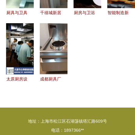
具？
厨具与卫具
千禧城新居
厨房与卫浴
智能制造新
打造理想家
品牌精装三
空间的智慧
突破 四家
居生活的两
房，悦享品
选择 厨具
甬企入围省
大核心
质生活
卫具的选购
级'未来工
与保养指南
厂'试点，
引领厨具卫
具产业升级
太原厨房设
成都厨具厂
备一站式采
商用灶
购指南 市
具“双炒双
场盘点与优
吊”解决方
质企业推荐
案与厨卫一
地址：上海市松江区石湖荡镇塔汇路609号
体化趋势
电话：1897366**