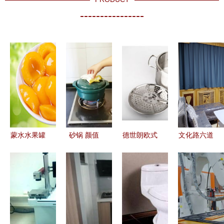
----------------
蒙水水果罐
砂锅 颜值
德世朗欧式
文化路六道
头 厨具卫
与实力兼备
多用汤锅
巷的厨具卫
具中的多面
的厨房网
DSL-T006
具市场 生
手，点亮日
红，如何选
德国精工与
活美学与烟
常烹饪与生
对耐住冰火
304不锈钢
火气的交汇
活
考验的好厨
的完美融合
点