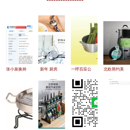
张小泉换帅
新年 厨房
一呼百应公
北欧简约美
完成工商变
用品用具创
司频道 厨
学 瑞典厨
更 张新程
意小工具大
具卫具行业
具品牌
掌舵，厨具
号压蒜器厨
动态与优选
anders
卫具业务成
具
指南
petter新标
为新焦点
志设计解析