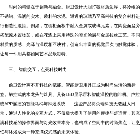
时尚的精髓在于创新与融合。厨卫设计大胆打破材质边界，将冷峻的
不锈钢、温润的实木、质朴的水泥、通透的玻璃乃至高科技的复合材料进
行创造性混搭。例如，在橱柜面板中融入金属或玻璃元素，在陶瓷面盆旁
搭配原木置物架，或在花洒上采用特殊的哑光涂层与金属拉丝工艺。不同
材质的质感、光泽与温度相互映衬，创造出丰富的视觉层次与触觉体验，
让每一件用具都如同艺术品般独特。
三、 智能交互，点亮科技时尚
前卫设计离不开科技的赋能。智能厨卫用具正成为时尚生活的新标
签。触控式的水龙头与灶具、具备LED显示屏和智能温控的咖啡机、声控
或APP遥控的智能马桶与淋浴系统……这些产品将尖端科技无缝融入日
常，通过人性化的交互方式，不仅极大提升了使用的便捷与舒适度，其充
满科技感的操作界面与灯光效果本身，也构成了空间中的时尚焦点，让烹
饪与沐浴成为一种充满仪式感的未来体验。