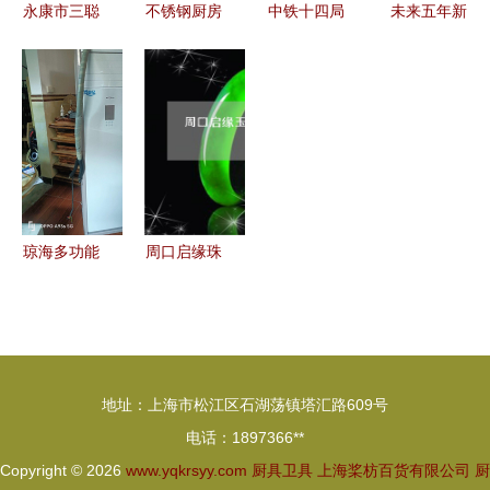
永康市三聪
不锈钢厨房
中铁十四局
未来五年新
厨具 烧烤
置物架 多
集团第三工
形势下厨具
盘全系列产
功能收纳神
程喀什二中
卫具及日用
品一览
器的实用指
办学水平提
杂品批发行
南
升项目全面
业顺势崛起
启动 厨
战略制定与
具、户外运
实施分析研
动器械及卫
究报告
琼海多功能
周口启缘珠
具询价采购
一体机 重
宝 匠心工
公告
塑厨卫空间
艺与时尚品
的新一代智
味的完美融
慧解决方案
合
地址：上海市松江区石湖荡镇塔汇路609号
电话：1897366**
Copyright © 2026
www.yqkrsyy.com
厨具卫具
上海桨枋百货有限公司
厨