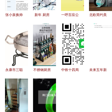
张小泉换帅
新年 厨房
一呼百应公
北欧简约美
完成工商变
用品用具创
司频道 厨
学 瑞典厨
更 张新程
意小工具大
具卫具行业
具品牌
掌舵，厨具
号压蒜器厨
动态与优选
anders
卫具业务成
具
指南
petter新标
为新焦点
志设计解析
永康市三聪
不锈钢厨房
中铁十四局
未来五年新
厨具 烧烤
置物架 多
集团第三工
形势下厨具
盘全系列产
功能收纳神
程喀什二中
卫具及日用
品一览
器的实用指
办学水平提
杂品批发行
南
升项目全面
业顺势崛起
启动 厨
战略制定与