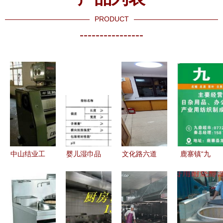
PRODUCT
----------------
中山结业工
婴儿湿巾品
文化路六道
鹿寨镇“九
厂酒店专业
牌深度测评
巷 厨具卫
鼎超市”开
评估与设备
19款主流产
具的选购与
业 点燃集
回收服务
品全方位解
搭配艺术
体经济新引
析，守护宝
擎，铺就乡