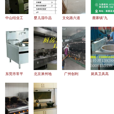
中山结业工
婴儿湿巾品
文化路六道
鹿寨镇“九
厂酒店专业
牌深度测评
巷 厨具卫
鼎超市”开
评估与设备
19款主流产
具的选购与
业 点燃集
回收服务
品全方位解
搭配艺术
体经济新引
析，守护宝
擎，铺就乡
宝娇嫩肌肤
村致富路
东莞市常平
北京涿州地
广州创利
厨具卫具高
镇 二手机
区专业求购
顺德厨具设
清图片 功
器回收与工
大型厨房设
备工程领域
能与美学的
厂设备、废
备及厨具卫
的推荐商家
视觉盛宴
旧物品、厨
具服务
具卫具收购