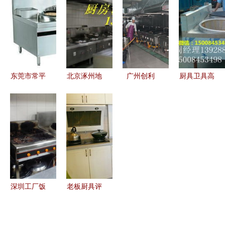
回收服务
品全方位解
搭配艺术
体经济新引
析，守护宝
擎，铺就乡
宝娇嫩肌肤
村致富路
东莞市常平
北京涿州地
广州创利
厨具卫具高
镇 二手机
区专业求购
顺德厨具设
清图片 功
器回收与工
大型厨房设
备工程领域
能与美学的
厂设备、废
备及厨具卫
的推荐商家
视觉盛宴
旧物品、厨
具服务
具卫具收购
综合指南
深圳工厂饭
老板厨具评
堂升级 不
测 专业厨
锈钢厨具以
房与品质卫