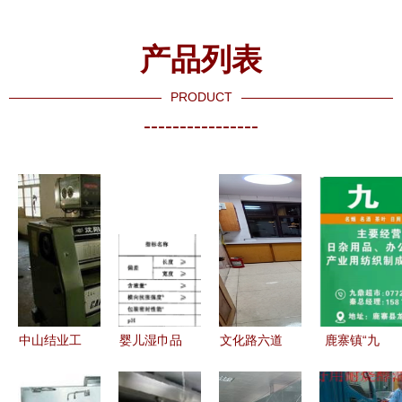
产品列表
PRODUCT
----------------
中山结业工
婴儿湿巾品
文化路六道
鹿寨镇“九
厂酒店专业
牌深度测评
巷 厨具卫
鼎超市”开
评估与设备
19款主流产
具的选购与
业 点燃集