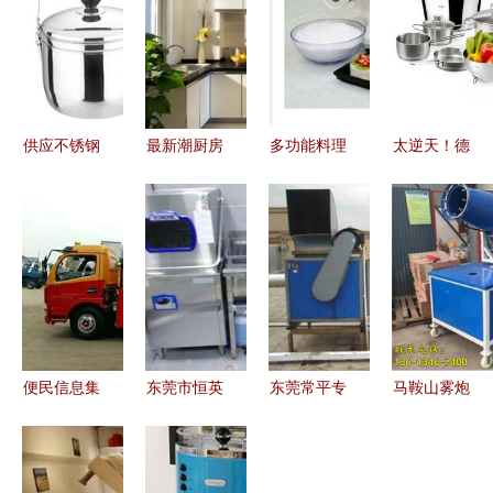
供应不锈钢
最新潮厨房
多功能料理
太逆天！德
双层免火再
设计，让厨
手 一机在
国人的厨房
煮锅 探索
具卫具焕发
手，厨房全
简直是实验
潮安县金石
新生机
能无忧
室，厨具卫
镇荣华不锈
具的极致科
钢制品厂的
学
品质厨具
便民信息集
东莞市恒英
东莞常平专
马鞍山雾炮
锦 从实惠
机械设备制
业厨具设备
机与厨具卫
代步到安居
造厂 专注
维修服务
具 跨行业
生活，一应
非标机械开
炒菜炉、燃
创新应用的